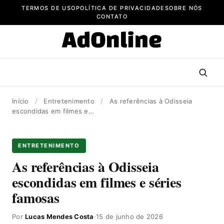
Pular
TERMOS DE USO
POLÍTICA DE PRIVACIDADE
SOBRE NÓS
para
CONTATO
o
conteúdo
Início
/
Entretenimento
/
As referências à Odisseia
escondidas em filmes e…
ENTRETENIMENTO
As referências à Odisseia
escondidas em filmes e séries
famosas
Por
Lucas Mendes Costa
·
15 de junho de 2026