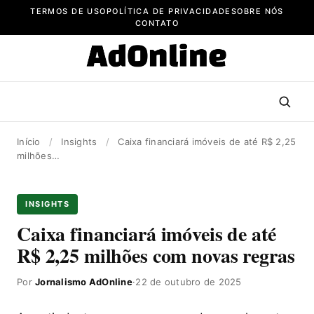
Pular
TERMOS DE USO
POLÍTICA DE PRIVACIDADE
SOBRE NÓS
para
CONTATO
o
conteúdo
Início
/
Insights
/
Caixa financiará imóveis de até R$ 2,25
milhões…
INSIGHTS
Caixa financiará imóveis de até
R$ 2,25 milhões com novas regras
Por
Jornalismo AdOnline
·
22 de outubro de 2025