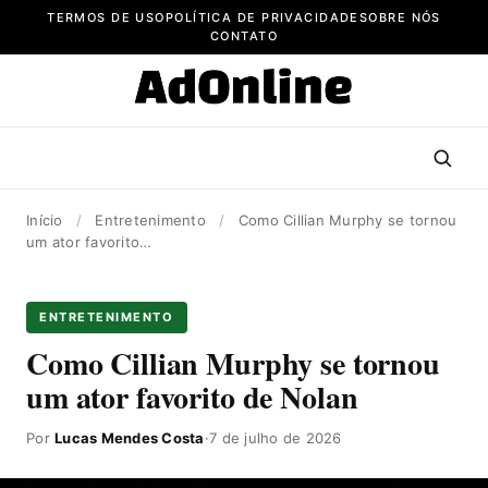
Pular
TERMOS DE USO
POLÍTICA DE PRIVACIDADE
SOBRE NÓS
para
CONTATO
o
conteúdo
Início
/
Entretenimento
/
Como Cillian Murphy se tornou
um ator favorito…
ENTRETENIMENTO
Como Cillian Murphy se tornou
um ator favorito de Nolan
Por
Lucas Mendes Costa
·
7 de julho de 2026