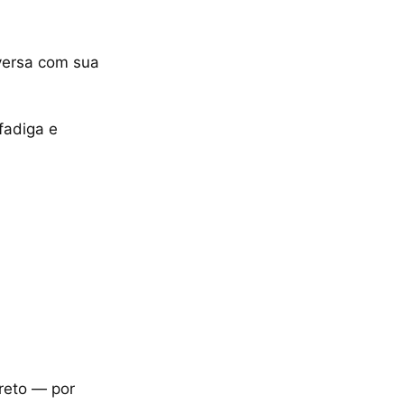
nversa com sua
fadiga e
ireto — por