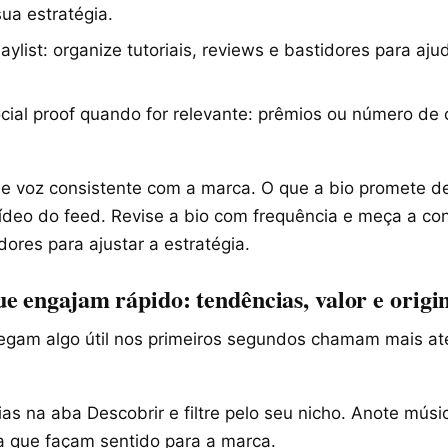
ua estratégia.
ylist: organize tutoriais, reviews e bastidores para aju
ial proof quando for relevante: prêmios ou número de c
 voz consistente com a marca. O que a bio promete d
ídeo do feed. Revise a bio com frequência e meça a co
dores para ajustar a estratégia.
e engajam rápido: tendências, valor e origi
egam algo útil nos primeiros segundos chamam mais a
s na aba Descobrir e filtre pelo seu nicho. Anote músic
a que façam sentido para a marca.