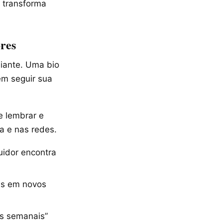
a transforma
ores
diante. Uma bio
ém seguir sua
de lembrar e
a e nas redes.
uidor encontra
tas em novos
as semanais”