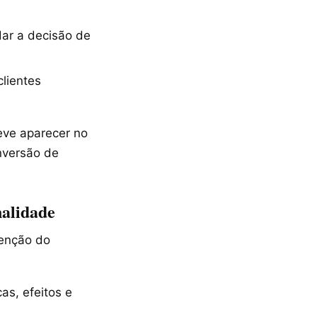
dar a decisão de
lientes
eve aparecer no
nversão de
nalidade
tenção do
as, efeitos e