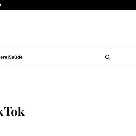
O
eral
Saúde
kTok