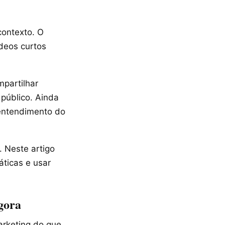
ontexto. O
ídeos curtos
partilhar
 público. Ainda
 entendimento do
 Neste artigo
áticas e usar
agora
arketing do que