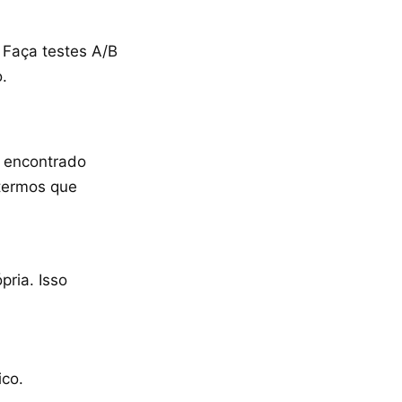
. Faça testes A/B
.
r encontrado
 termos que
pria. Isso
ico.