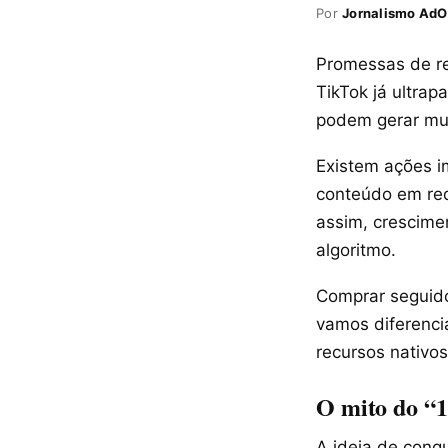
Por
Jornalismo AdO
Promessas de re
TikTok já ultrap
podem gerar mui
Existem ações i
conteúdo em red
assim, crescime
algoritmo.
Comprar seguido
vamos diferencia
recursos nativos
O mito do “1
A ideia de conq