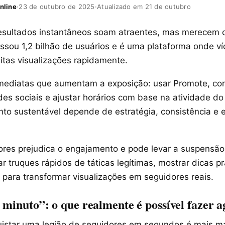
nline
·
23 de outubro de 2025
·
Atualizado em 21 de outubro
sultados instantâneos soam atraentes, mas merecem c
assou 1,2 bilhão de usuários e é uma plataforma onde v
tas visualizações rapidamente.
mediatas que aumentam a exposição: usar Promote, com
es sociais e ajustar horários com base na atividade do
nto sustentável depende de estratégia, consistência e
res prejudica o engajamento e pode levar a suspensão.
r truques rápidos de táticas legítimas, mostrar dicas pr
 para transformar visualizações em seguidores reais.
 minuto”: o que realmente é possível fazer 
uistar uma legião de seguidores em segundos é mais m