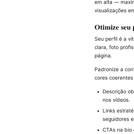
em alta — maxim
visualizações em
Otimize seu p
Seu perfil é a v
clara, foto prof
página.
Padronize a cont
cores coerentes
Descrição ob
nos vídeos.
Links estrat
seguidores e
CTAs na bio 