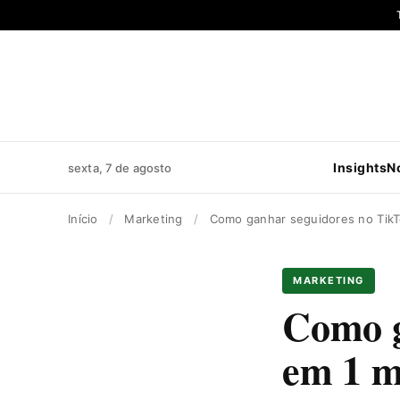
Pular
para
o
conteúdo
Insights
N
sexta, 7 de agosto
Início
/
Marketing
/
Como ganhar seguidores no TikT
MARKETING
Como g
em 1 m