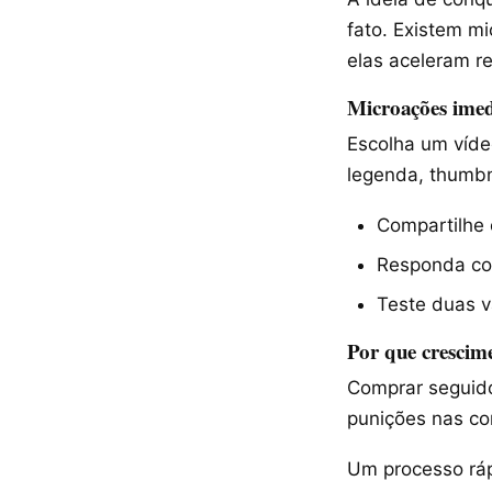
fato. Existem m
elas aceleram re
Microações ime
Escolha um víde
legenda, thumbn
Compartilhe 
Responda co
Teste duas v
Por que crescim
Comprar seguido
punições nas co
Um processo ráp