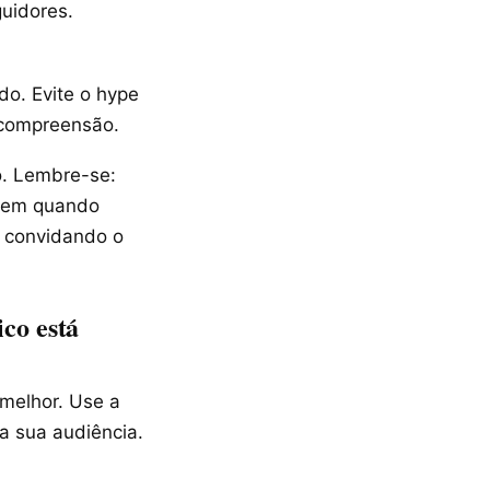
uidores.
o. Evite o hype
 compreensão.
o. Lembre-se:
 bem quando
, convidando o
ico está
 melhor. Use a
a sua audiência.