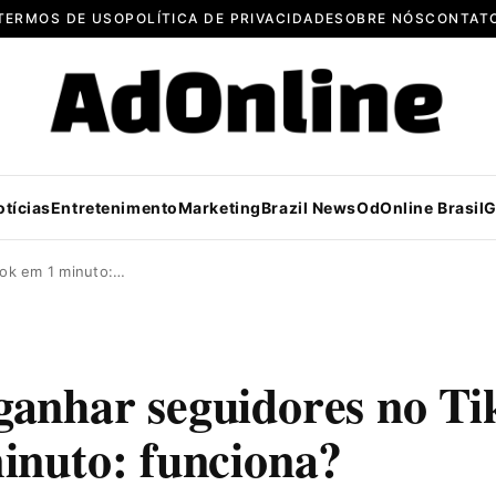
TERMOS DE USO
POLÍTICA DE PRIVACIDADE
SOBRE NÓS
CONTAT
otícias
Entretenimento
Marketing
Brazil News
OdOnline Brasil
G
ok em 1 minuto:…
anhar seguidores no Ti
inuto: funciona?