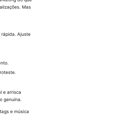
ualizações. Mas
 rápida. Ajuste
nto.
roteste.
 e arrisca
ão genuína.
tags e música