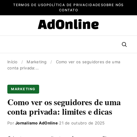
Pular
TERMOS DE USO
POLÍTICA DE PRIVACIDADE
SOBRE NÓS
para
CONTATO
o
conteúdo
Início
/
Marketing
/
Como ver os seguidores de uma
conta privada:…
MARKETING
Como ver os seguidores de uma
conta privada: limites e dicas
Por
Jornalismo AdOnline
·
21 de outubro de 2025