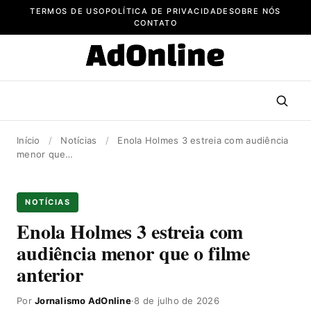
Pular
TERMOS DE USO
POLÍTICA DE PRIVACIDADE
SOBRE NÓS
para
CONTATO
o
conteúdo
Início
/
Notícias
/
Enola Holmes 3 estreia com audiência
menor que…
NOTÍCIAS
Enola Holmes 3 estreia com
audiência menor que o filme
anterior
Por
Jornalismo AdOnline
·
8 de julho de 2026