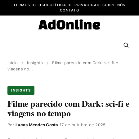
Pular
TERMOS DE USO
POLÍTICA DE PRIVACIDADE
SOBRE NÓS
para
CONTATO
o
conteúdo
Início
/
Insights
/
Filme parecido com Dark: sci-fi e
viagens no…
INSIGHTS
Filme parecido com Dark: sci-fi e
viagens no tempo
Por
Lucas Mendes Costa
·
17 de outubro de 2025