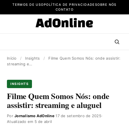
Pular
TERMOS DE USO
POLÍTICA DE PRIVACIDADE
SOBRE NÓS
para
CONTATO
o
conteúdo
Início
/
Insights
/
Filme Quem Somos Nós: onde assistir:
streaming e…
INSIGHTS
Filme Quem Somos Nós: onde
assistir: streaming e aluguel
Por
Jornalismo AdOnline
·
17 de setembro de 2025
·
Atualizado em 5 de abril