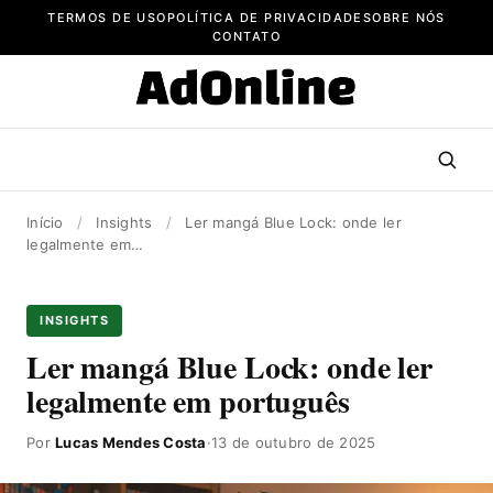
Pular
TERMOS DE USO
POLÍTICA DE PRIVACIDADE
SOBRE NÓS
para
CONTATO
o
conteúdo
Início
/
Insights
/
Ler mangá Blue Lock: onde ler
legalmente em…
INSIGHTS
Ler mangá Blue Lock: onde ler
legalmente em português
Por
Lucas Mendes Costa
·
13 de outubro de 2025