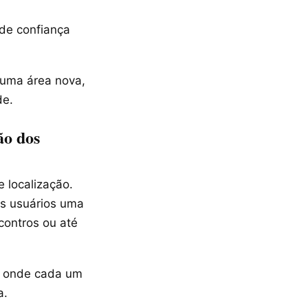
 de confiança
 uma área nova,
de.
ão dos
 localização.
os usuários uma
contros ou até
er onde cada um
a.