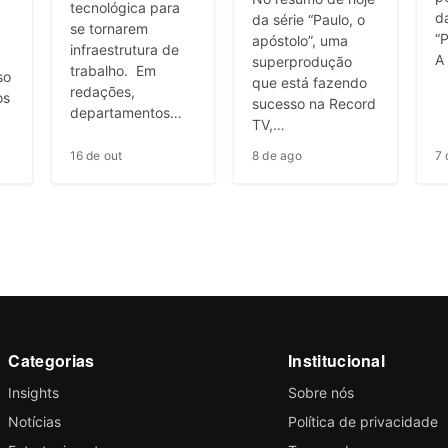
tecnológica para
d
da série “Paulo, o
se tornarem
“P
apóstolo”, uma
infraestrutura de
A
superprodução
trabalho. Em
so
que está fazendo
redações,
os
sucesso na Record
departamentos…
TV,…
16 de out
8 de ago
7 
Categorias
Institucional
Insights
Sobre nós
Notícias
Política de privacidade