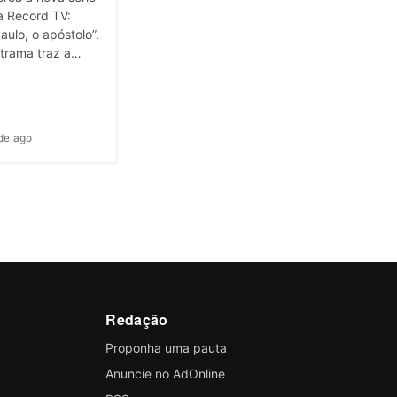
a Record TV:
aulo, o apóstolo”.
 trama traz a…
de ago
Redação
Proponha uma pauta
Anuncie no AdOnline