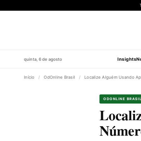
Pular
para
o
conteúdo
Insights
N
quinta, 6 de agosto
Início
/
OdOnline Brasil
/
Localize Alguém Usando A
ODONLINE BRASI
Locali
Número