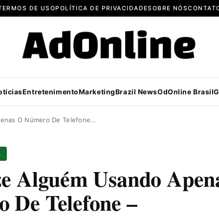
TERMOS DE USO
POLÍTICA DE PRIVACIDADE
SOBRE NÓS
CONTAT
otícias
Entretenimento
Marketing
Brazil News
OdOnline Brasil
G
penas O Número De Telefone…
L
ze Alguém Usando Apen
 De Telefone –