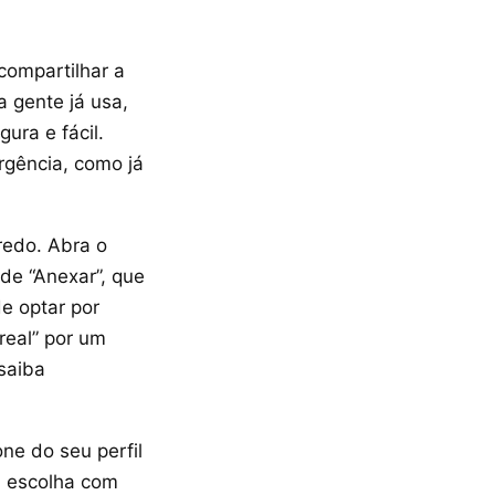
compartilhar a
a gente já usa,
ura e fácil.
gência, como já
redo. Abra o
de “Anexar”, que
de optar por
real” por um
saiba
ne do seu perfil
s, escolha com