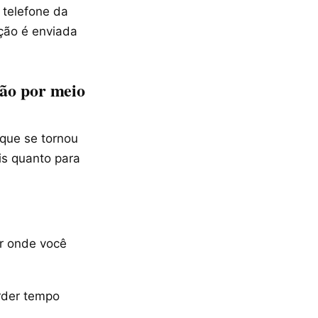
 telefone da
ção é enviada
ção por meio
 que se tornou
is quanto para
r onde você
rder tempo