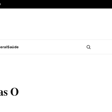
O
eral
Saúde
as O