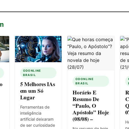
m
ODONLINE
BRASIL
ODONLINE
o
5 Melhores IAs
BRASIL
em um Só
Horário E
R
Lugar
Resumo De
C
“Paulo, O
Q
Ferramentas de
Apóstolo” Hoje
0
inteligência
(08/08) –
artificial deixaram
Ho
de ser curiosidade
pe
No resumo de hoje