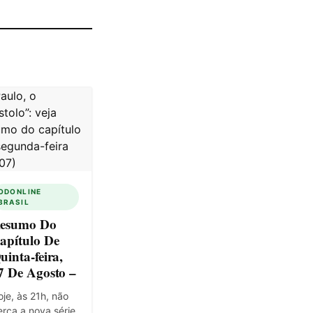
ODONLINE
BRASIL
esumo Do
apítulo De
uinta-feira,
7 De Agosto –
je, às 21h, não
rca a nova série