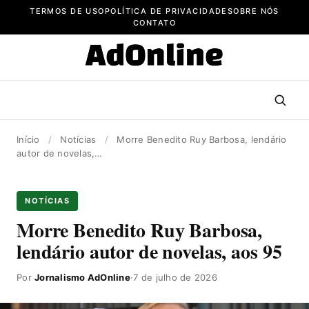
Pular
TERMOS DE USO
POLÍTICA DE PRIVACIDADE
SOBRE NÓS
para
CONTATO
o
conteúdo
Início
/
Notícias
/
Morre Benedito Ruy Barbosa, lendário
autor de novelas,…
NOTÍCIAS
Morre Benedito Ruy Barbosa,
lendário autor de novelas, aos 95
Por
Jornalismo AdOnline
·
7 de julho de 2026