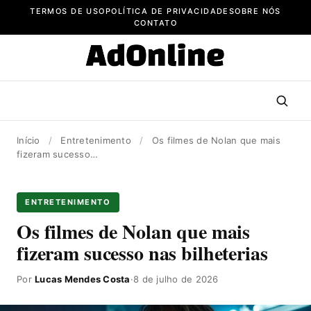
Pular
TERMOS DE USO
POLÍTICA DE PRIVACIDADE
SOBRE NÓS
para
CONTATO
o
conteúdo
Início
/
Entretenimento
/
Os filmes de Nolan que mais
fizeram sucesso…
ENTRETENIMENTO
Os filmes de Nolan que mais
fizeram sucesso nas bilheterias
Por
Lucas Mendes Costa
·
8 de julho de 2026