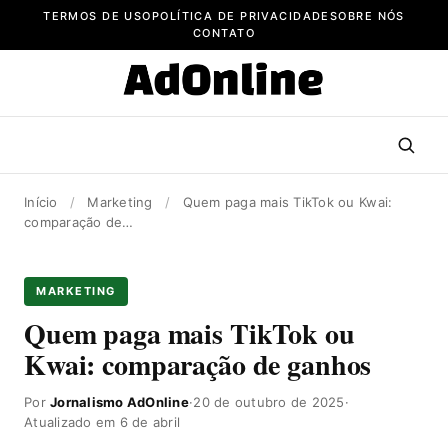
Pular
TERMOS DE USO
POLÍTICA DE PRIVACIDADE
SOBRE NÓS
para
CONTATO
o
conteúdo
Início
/
Marketing
/
Quem paga mais TikTok ou Kwai:
comparação de…
MARKETING
Quem paga mais TikTok ou
Kwai: comparação de ganhos
Por
Jornalismo AdOnline
·
20 de outubro de 2025
·
Atualizado em 6 de abril