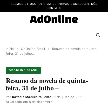
Pular
TERMOS DE USO
POLÍTICA DE PRIVACIDADE
SOBRE NÓS
para
CONTATO
o
conteúdo
Início
/
OdOnline Brasil
/
Resumo da novela de quinta-
feira, 31 de julho…
ODONLINE BRASIL
Resumo da novela de quinta-
feira, 31 de julho –
Por
Rafaela Madureira Leme
·
31 de julho de 2025
·
Atualizado em 8 de dezembro