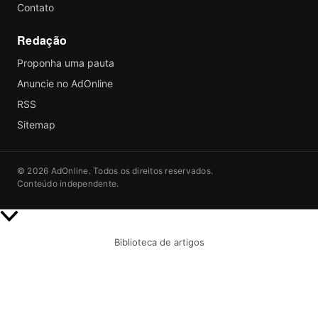
Contato
Redação
Proponha uma pauta
Anuncie no AdOnline
RSS
Sitemap
© 2026 AdOnline. Todos os direitos reservados.
Conteúdo independente.
Rolar
para
Biblioteca de artigos
cima