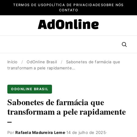
Pular
TERMOS DE USO
POLÍTICA DE PRIVACIDADE
SOBRE NÓS
para
CONTATO
o
conteúdo
Início
/
OdOnline Brasil
/
Sabonetes de farmácia que
transformam a pele rapidamente…
ODONLINE BRASIL
Sabonetes de farmácia que
transformam a pele rapidamente
–
Por
Rafaela Madureira Leme
·
14 de julho de 2025
·