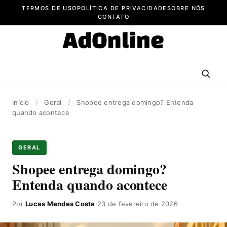
Pular
TERMOS DE USO
POLÍTICA DE PRIVACIDADE
SOBRE NÓS
para
CONTATO
o
conteúdo
Início
/
Geral
/
Shopee entrega domingo? Entenda
quando acontece
GERAL
Shopee entrega domingo?
Entenda quando acontece
Por
Lucas Mendes Costa
·
23 de fevereiro de 2026