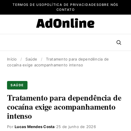
Pular
TERMOS DE USO
POLÍTICA DE PRIVACIDADE
SOBRE NÓS
para
CONTATO
o
conteúdo
Início
/
Saúde
/
Tratamento para dependência de
cocaína exige acompanhamento intenso
SAÚDE
Tratamento para dependência de
cocaína exige acompanhamento
intenso
Por
Lucas Mendes Costa
·
25 de junho de 2026