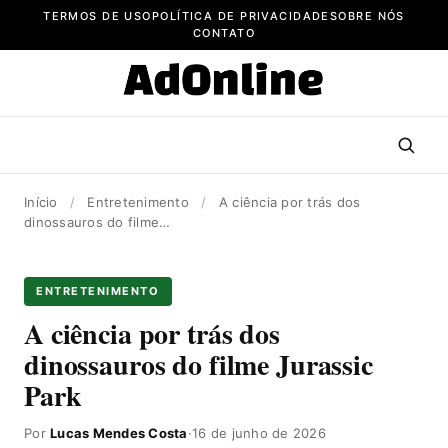
Pular
TERMOS DE USO
POLÍTICA DE PRIVACIDADE
SOBRE NÓS
para
CONTATO
o
conteúdo
Início
/
Entretenimento
/
A ciência por trás dos
dinossauros do filme…
ENTRETENIMENTO
A ciência por trás dos
dinossauros do filme Jurassic
Park
Por
Lucas Mendes Costa
·
16 de junho de 2026