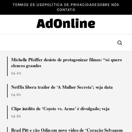
Pular
TERMOS DE USO
POLÍTICA DE PRIVACIDADE
SOBRE NÓS
para
CONTATO
o
conteúdo
Michelle Pfeiffer desiste de protagonizar filmes: “só quero
elencos grandes
há 4h
Netflix libera trailer de ‘A Mulher Secreta’; veja data
há 6h
Clipe inédito de ‘Coyote vs. Acme’ é divulgado; veja
há 9h
Brad Pitt e cão Odin em novo vídeo de ‘Coração Selvagem