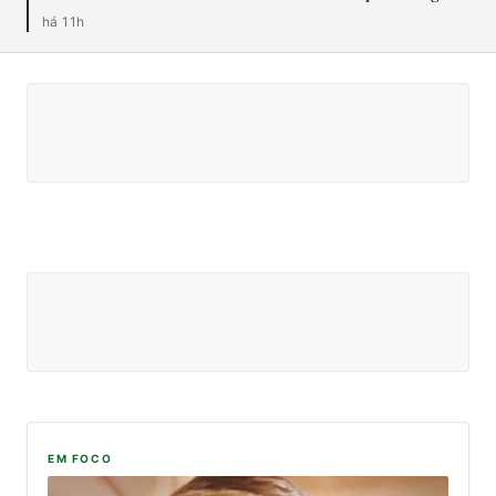
há 11h
NOTÍCIAS
Morgan Freeman admite aceitar
filmes ruins por bom cachê
Jornalismo AdOnline · há 1h
EM FOCO