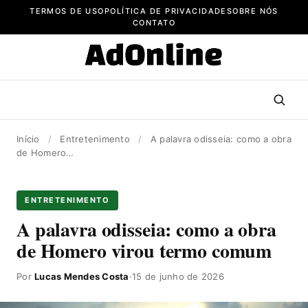
Pular
TERMOS DE USO
POLÍTICA DE PRIVACIDADE
SOBRE NÓS
para
CONTATO
o
conteúdo
Início
/
Entretenimento
/
A palavra odisseia: como a obra
de Homero…
ENTRETENIMENTO
A palavra odisseia: como a obra
de Homero virou termo comum
Por
Lucas Mendes Costa
·
15 de junho de 2026