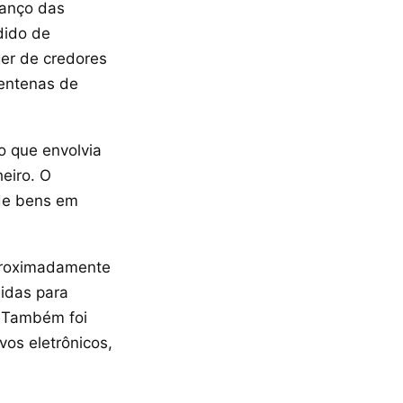
vanço das
dido de
ger de credores
entenas de
o que envolvia
eiro. O
de bens em
aproximadamente
idas para
. Também foi
vos eletrônicos,