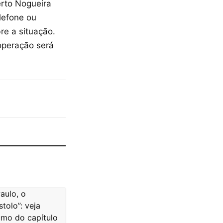
erto Nogueira
lefone ou
re a situação.
operação será