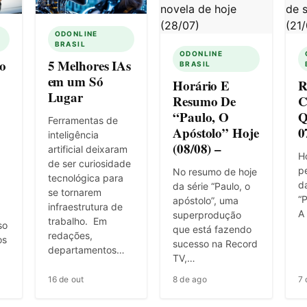
ODONLINE
BRASIL
ODONLINE
o
5 Melhores IAs
BRASIL
em um Só
Horário E
R
Lugar
Resumo De
C
“Paulo, O
Q
Ferramentas de
Apóstolo” Hoje
0
inteligência
(08/08) –
artificial deixaram
Ho
de ser curiosidade
pe
No resumo de hoje
tecnológica para
d
da série “Paulo, o
se tornarem
“P
apóstolo”, uma
infraestrutura de
A
superprodução
trabalho. Em
so
que está fazendo
redações,
os
sucesso na Record
departamentos…
TV,…
16 de out
8 de ago
7 