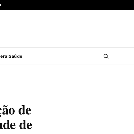
O
eral
Saúde
ção de
ude de