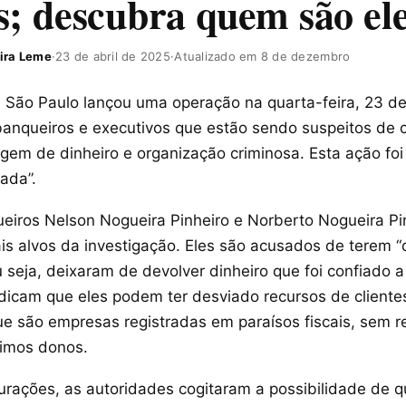
s; descubra quem são ele
ira Leme
·
23 de abril de 2025
·
Atualizado em 8 de dezembro
de São Paulo lançou uma operação na quarta-feira, 23 de
 banqueiros e executivos que estão sendo suspeitos de
agem de dinheiro e organização criminosa. Esta ação fo
ada”.
eiros Nelson Nogueira Pinheiro e Norberto Nogueira Pi
ais alvos da investigação. Eles são acusados de terem 
u seja, deixaram de devolver dinheiro que foi confiado a
ndicam que eles podem ter desviado recursos de cliente
ue são empresas registradas em paraísos fiscais, sem r
timos donos.
urações, as autoridades cogitaram a possibilidade de qu