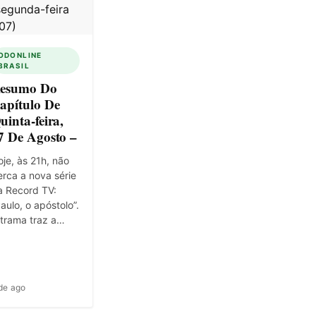
ODONLINE
BRASIL
esumo Do
apítulo De
uinta-feira,
7 De Agosto –
je, às 21h, não
rca a nova série
a Record TV:
aulo, o apóstolo”.
 trama traz a…
de ago