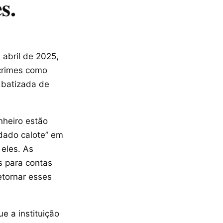
s.
 abril de 2025,
 crimes como
i batizada de
nheiro estão
“dado calote” em
 eles. As
s para contas
etornar esses
e a instituição