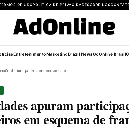
TERMOS DE USO
POLÍTICA DE PRIVACIDADE
SOBRE NÓS
CONTAT
otícias
Entretenimento
Marketing
Brazil News
OdOnline Brasil
G
ipação de banqueiros em esquema de…
L
dades apuram participa
iros em esquema de fra