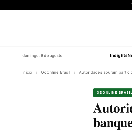
Pular
para
o
conteúdo
Insights
N
domingo, 9 de agosto
Início
/
OdOnline Brasil
/
Autoridades apuram partic
ODONLINE BRASI
Autori
banque