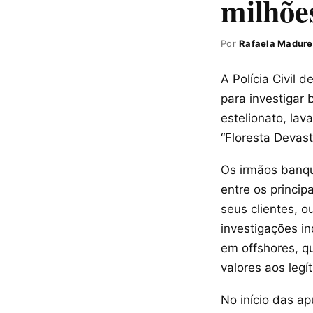
milhõe
Por
Rafaela Madure
A Polícia Civil 
para investigar
estelionato, lav
“Floresta Devast
Os irmãos banqu
entre os princip
seus clientes, o
investigações i
em offshores, q
valores aos legí
No início das ap