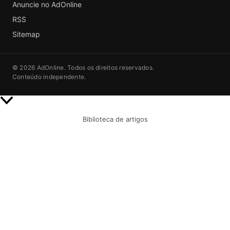
Anuncie no AdOnline
RSS
Sitemap
© 2026 AdOnline. Todos os direitos reservados.
Conteúdo independente.
Rolar
para
Biblioteca de artigos
cima