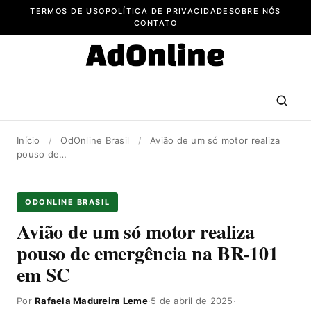
Pular
TERMOS DE USO
POLÍTICA DE PRIVACIDADE
SOBRE NÓS
para
CONTATO
o
conteúdo
Início
/
OdOnline Brasil
/
Avião de um só motor realiza
pouso de…
ODONLINE BRASIL
Avião de um só motor realiza
pouso de emergência na BR-101
em SC
Por
Rafaela Madureira Leme
·
5 de abril de 2025
·