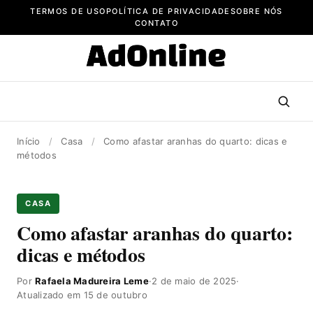
Pular
TERMOS DE USO
POLÍTICA DE PRIVACIDADE
SOBRE NÓS
para
CONTATO
o
conteúdo
Início
/
Casa
/
Como afastar aranhas do quarto: dicas e
métodos
CASA
Como afastar aranhas do quarto:
dicas e métodos
Por
Rafaela Madureira Leme
·
2 de maio de 2025
·
Atualizado em 15 de outubro