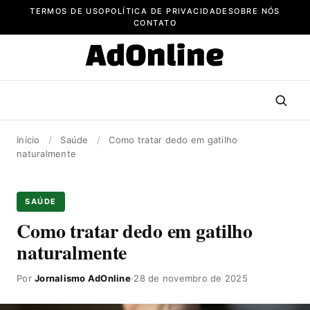
Pular
TERMOS DE USO
POLÍTICA DE PRIVACIDADE
SOBRE NÓS
para
CONTATO
o
conteúdo
Início
/
Saúde
/
Como tratar dedo em gatilho
naturalmente
SAÚDE
Como tratar dedo em gatilho
naturalmente
Por
Jornalismo AdOnline
·
28 de novembro de 2025