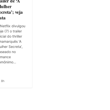
railer de ‘A
ulher
ecreta’; veja
ata
Netflix divulgou
je (7) o trailer
icial do thriller
inamarquês ‘A
lher Secreta’,
aseado no
omance
omônimo…
 8h