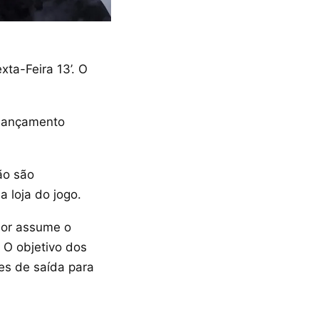
ta-Feira 13’. O
 lançamento
ão são
 loja do jogo.
ador assume o
 O objetivo dos
es de saída para