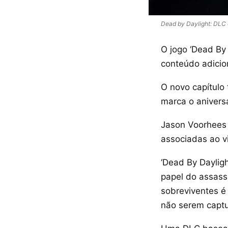
Dead by Daylight: DLC
O jogo ‘Dead By
conteúdo adicion
O novo capítulo
marca o anivers
Jason Voorhees 
associadas ao v
‘Dead By Dayligh
papel do assass
sobreviventes é
não serem captu