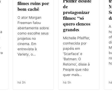
a
Pfeiffer desiste
t
filmes ruins por
de
M
bom cachê
protagonizar
S
filmes: “só
d
O ator Morgan
quero elencos
Freeman falou
A 
abertamente sobre
grandes
da
ho
como escolhe seus
m
of
Michelle Pfeiffer,
projetos no
d
conhecida por
cinema. Em
o
Mu
papéis em
entrevista à
ra
b
‘Scarface’ e
Variety, o…
r
‘Batman: O
h
Retorno’, disse à
People que não
quer mais…
há 3h
há 5h
há