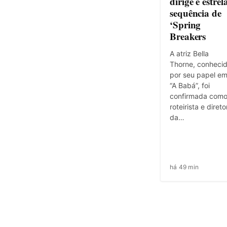
dirige e estrel
sequência de
‘Spring
Breakers
A atriz Bella
Thorne, conheci
por seu papel e
“A Babá”, foi
confirmada com
roteirista e direto
da…
há 49 min