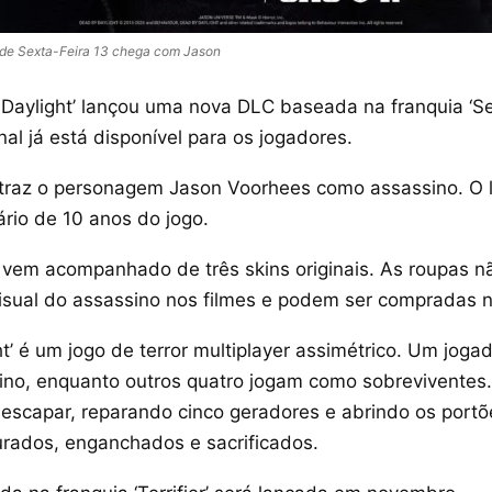
 de Sexta-Feira 13 chega com Jason
 Daylight’ lançou uma nova DLC baseada na franquia ‘Sex
al já está disponível para os jogadores.
 traz o personagem Jason Voorhees como assassino. O
ário de 10 anos do jogo.
vem acompanhado de três skins originais. As roupas n
isual do assassino nos filmes e podem ser compradas na
t’ é um jogo de terror multiplayer assimétrico. Um jog
ino, enquanto outros quatro jogam como sobreviventes.
 escapar, reparando cinco geradores e abrindo os portõ
rados, enganchados e sacrificados.