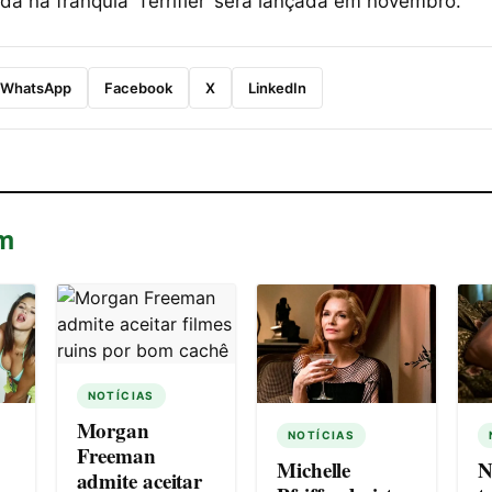
 na franquia ‘Terrifier’ será lançada em novembro.
WhatsApp
Facebook
X
LinkedIn
m
NOTÍCIAS
Morgan
NOTÍCIAS
Freeman
Michelle
N
admite aceitar