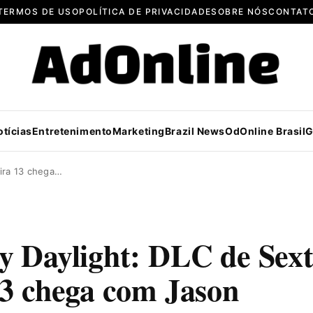
TERMOS DE USO
POLÍTICA DE PRIVACIDADE
SOBRE NÓS
CONTAT
otícias
Entretenimento
Marketing
Brazil News
OdOnline Brasil
G
ira 13 chega…
y Daylight: DLC de Sext
13 chega com Jason