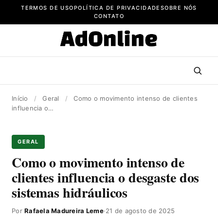
Pular
TERMOS DE USO
POLÍTICA DE PRIVACIDADE
SOBRE NÓS
para
CONTATO
o
conteúdo
Início
/
Geral
/
Como o movimento intenso de clientes
influencia o…
GERAL
Como o movimento intenso de
clientes influencia o desgaste dos
sistemas hidráulicos
Por
Rafaela Madureira Leme
·
21 de agosto de 2025