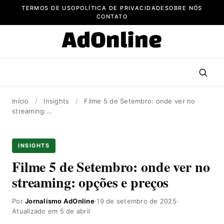
Pular
TERMOS DE USO
POLÍTICA DE PRIVACIDADE
SOBRE NÓS
para
CONTATO
o
conteúdo
Início
/
Insights
/
Filme 5 de Setembro: onde ver no
streaming:…
INSIGHTS
Filme 5 de Setembro: onde ver no
streaming: opções e preços
Por
Jornalismo AdOnline
·
19 de setembro de 2025
·
Atualizado em 5 de abril