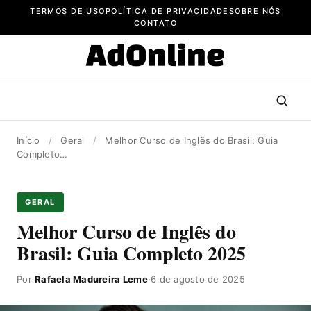
Pular
TERMOS DE USO
POLÍTICA DE PRIVACIDADE
SOBRE NÓS
para
CONTATO
o
conteúdo
Início
/
Geral
/
Melhor Curso de Inglês do Brasil: Guia
Completo…
GERAL
Melhor Curso de Inglês do
Brasil: Guia Completo 2025
Por
Rafaela Madureira Leme
·
6 de agosto de 2025