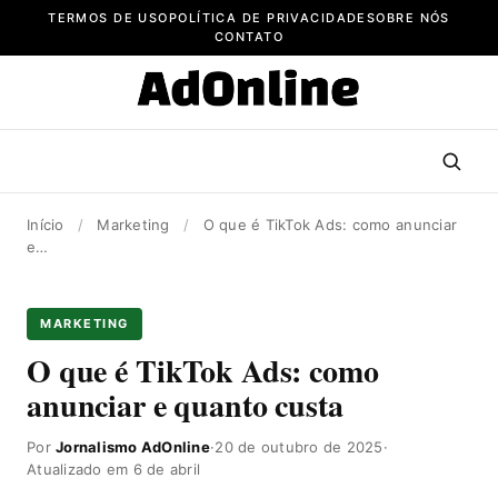
Pular
TERMOS DE USO
POLÍTICA DE PRIVACIDADE
SOBRE NÓS
para
CONTATO
o
conteúdo
Início
/
Marketing
/
O que é TikTok Ads: como anunciar
e…
MARKETING
O que é TikTok Ads: como
anunciar e quanto custa
Por
Jornalismo AdOnline
·
20 de outubro de 2025
·
Atualizado em 6 de abril