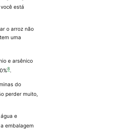
 você está
ar o arroz não
o tem uma
io e arsênico
8
90%
.
aminas do
ão perder muito,
 água e
s da embalagem