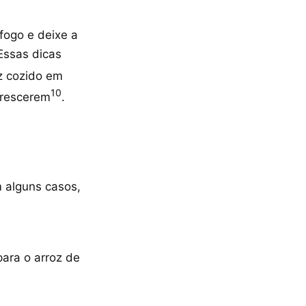
fogo e deixe a
Essas dicas
z cozido em
10
crescerem
.
m alguns casos,
ara o arroz de