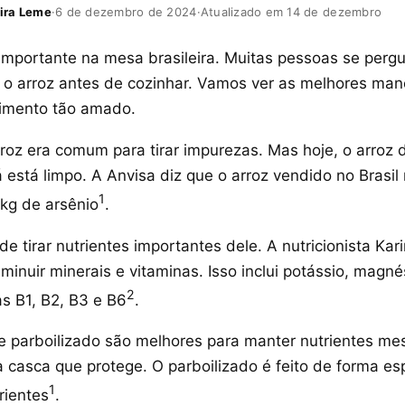
ira Leme
·
6 de dezembro de 2024
·
Atualizado em 14 de dezembro
 importante na mesa brasileira. Muitas pessoas se perg
r o arroz antes de cozinhar. Vamos ver as melhores man
limento tão amado.
rroz era comum para tirar impurezas. Mas hoje, o arroz 
está limpo. A Anvisa diz que o arroz vendido no Brasil
1
kg de arsênio
.
de tirar nutrientes importantes dele. A nutricionista Kar
minuir minerais e vitaminas. Isso inclui potássio, magnés
2
as B1, B2, B3 e B6
.
l e parboilizado são melhores para manter nutrientes m
 casca que protege. O parboilizado é feito de forma es
1
rientes
.