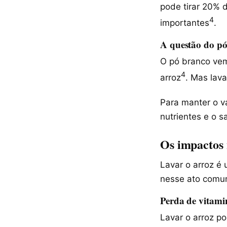
pode tirar 20% d
4
importantes
.
A questão do pó
O pó branco vem
4
arroz
. Mas lava
Para manter o va
nutrientes e o s
Os impactos 
Lavar o arroz é
nesse ato comu
Perda de vitami
Lavar o arroz p