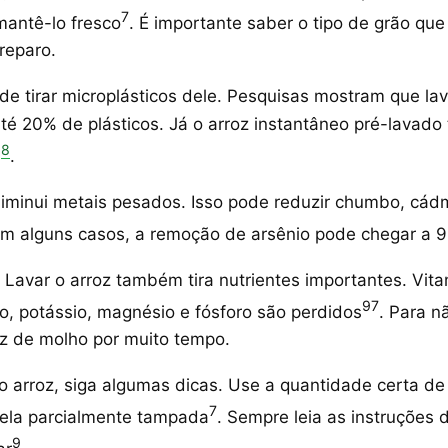
7
mantê-lo fresco
. É importante saber o tipo de grão que
reparo.
de tirar microplásticos dele. Pesquisas mostram que lav
té 20% de plásticos. Já o arroz instantâneo pré-lavad
8
%
.
minui metais pesados. Isso pode reduzir chumbo, cádm
Em alguns casos, a remoção de arsênio pode chegar a 
 Lavar o arroz também tira nutrientes importantes. Vit
9
7
o, potássio, magnésio e fósforo são perdidos
. Para n
oz de molho por muito tempo.
 o arroz, siga algumas dicas. Use a quantidade certa de
7
ela parcialmente tampada
. Sempre leia as instruçõe
9