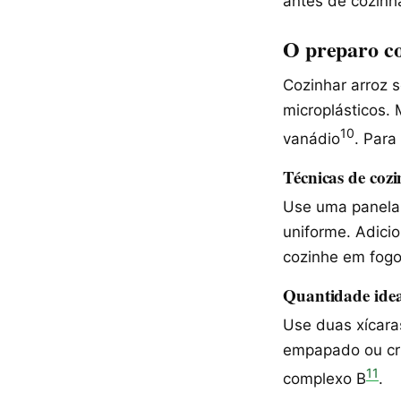
antes de cozinh
O preparo co
Cozinhar arroz s
microplásticos.
10
vanádio
. Para
Técnicas de co
Use uma panela 
uniforme. Adici
cozinhe em fogo 
Quantidade idea
Use duas xícaras
empapado ou cru
11
complexo B
.