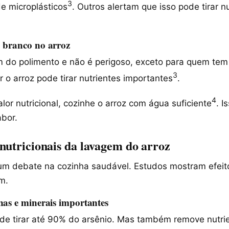
3
e microplásticos
. Outros alertam que isso pode tirar n
 branco no arroz
 do polimento e não é perigoso, exceto para quem tem 
3
r o arroz pode tirar nutrientes importantes
.
4
lor nutricional, cozinhe o arroz com água suficiente
. 
abor.
nutricionais da lavagem do arroz
 um debate na cozinha saudável. Estudos mostram efeit
m.
nas e minerais importantes
ode tirar até 90% do arsênio. Mas também remove nutr