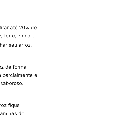
tirar até 20% de
 ferro, zinco e
har seu arroz.
oz de forma
a parcialmente e
e saboroso.
roz fique
taminas do