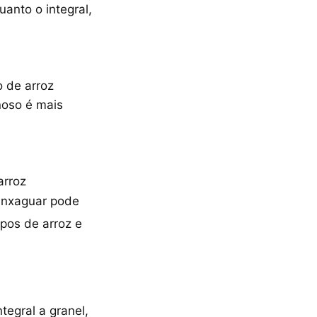
uanto o integral,
o de arroz
noso é mais
arroz
-enxaguar pode
ipos de arroz e
tegral a granel,