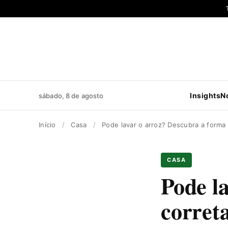
Pular
para
o
conteúdo
Insights
N
sábado, 8 de agosto
Início
/
Casa
/
Pode lavar o arroz? Descubra a forma 
CASA
Pode l
corret