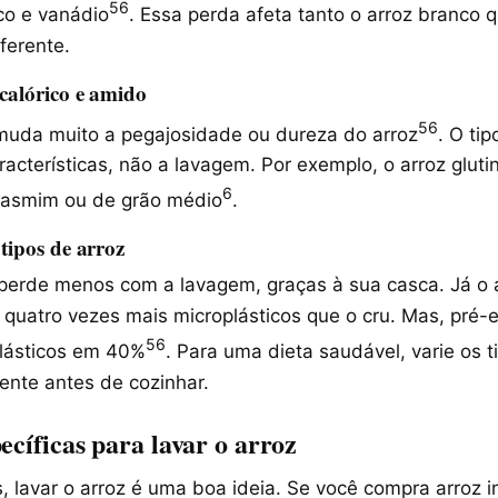
5
6
nco e vanádio
. Essa perda afeta tanto o arroz branco q
ferente.
 calórico e amido
5
6
uda muito a pegajosidade ou dureza do arroz
. O tip
acterísticas, não a lavagem. Por exemplo, o arroz gluti
6
jasmim ou de grão médio
.
 tipos de arroz
l perde menos com a lavagem, graças à sua casca. Já o 
 quatro vezes mais microplásticos que o cru. Mas, pré
5
6
plásticos em 40%
. Para uma dieta saudável, varie os t
ente antes de cozinhar.
ecíficas para lavar o arroz
 lavar o arroz é uma boa ideia. Se você compra arroz in