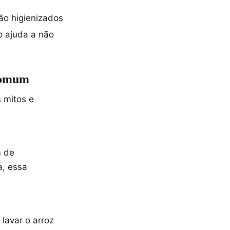
são higienizados
o ajuda a não
 comum
 mitos e
m de
a, essa
lavar o arroz