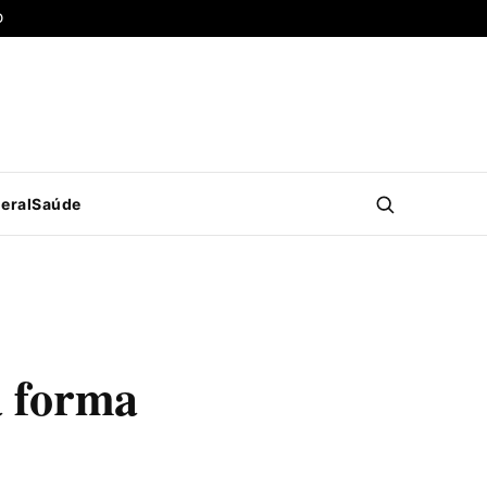
O
eral
Saúde
a forma