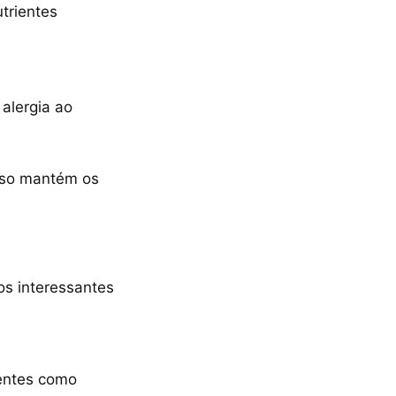
utrientes
alergia ao
Isso mantém os
os interessantes
ientes como