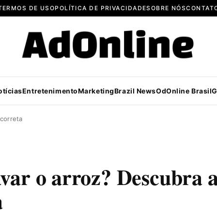
TERMOS DE USO
POLÍTICA DE PRIVACIDADE
SOBRE NÓS
CONTAT
otícias
Entretenimento
Marketing
Brazil News
OdOnline Brasil
G
correta
avar o arroz? Descubra 
a