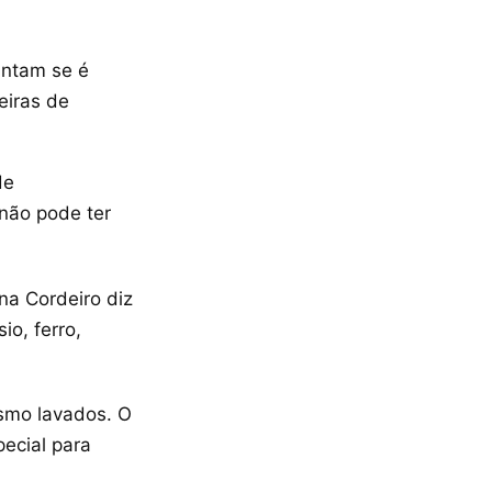
untam se é
eiras de
de
 não pode ter
ina Cordeiro diz
io, ferro,
esmo lavados. O
pecial para