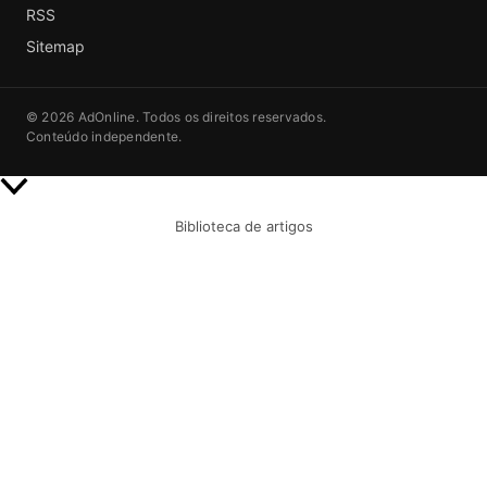
RSS
Sitemap
© 2026 AdOnline. Todos os direitos reservados.
Conteúdo independente.
Rolar
para
Biblioteca de artigos
cima