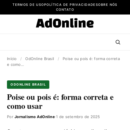
Pular
TERMOS DE USO
POLÍTICA DE PRIVACIDADE
SOBRE NÓS
para
CONTATO
o
conteúdo
Início
/
OdOnline Brasil
/
Poise ou pois é: forma correta
e como…
ODONLINE BRASIL
Poise ou pois é: forma correta e
como usar
Por
Jornalismo AdOnline
·
1 de setembro de 2025