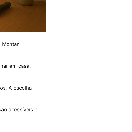
. Montar
inar em casa.
tos. A escolha
são acessíveis e