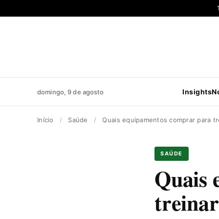
Pular
para
o
conteúdo
Insights
N
domingo, 9 de agosto
Início
/
Saúde
/
Quais equipamentos comprar para tr
SAÚDE
Quais 
treina