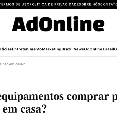
TERMOS DE USO
POLÍTICA DE PRIVACIDADE
SOBRE NÓS
CONTAT
otícias
Entretenimento
Marketing
Brazil News
OdOnline Brasil
G
einar em casa?
equipamentos comprar 
r em casa?