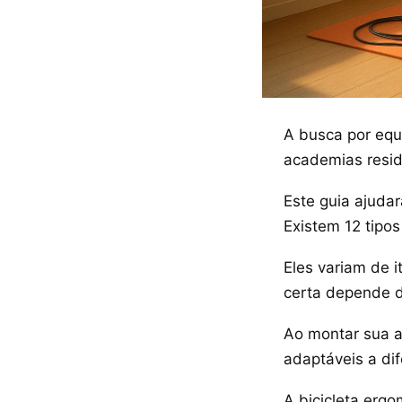
A busca por eq
academias resid
Este guia ajuda
Existem 12 tipo
Eles variam de 
certa depende d
Ao montar sua a
adaptáveis a dif
A bicicleta ergo