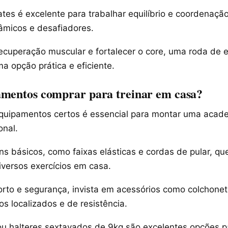
tes é excelente para trabalhar equilíbrio e coordenaçã
nâmicos e desafiadores.
ecuperação muscular e fortalecer o core, uma roda de e
a opção prática e eficiente.
amentos comprar para treinar em casa?
quipamentos certos é essencial para montar uma acad
onal.
s básicos, como faixas elásticas e cordas de pular, que
iversos exercícios em casa.
orto e segurança, invista em acessórios como colchonet
nos localizados e de resistência.
ou halteres sextavados de 9kg são excelentes opções pa