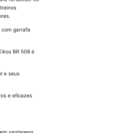
treinos
ores.
s com garrafa
Kikos BR 508 é
l e seus
ros e eficazes
azem vantagens