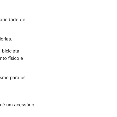
variedade de
orias.
 bicicleta
to físico e
ismo para os
m é um acessório