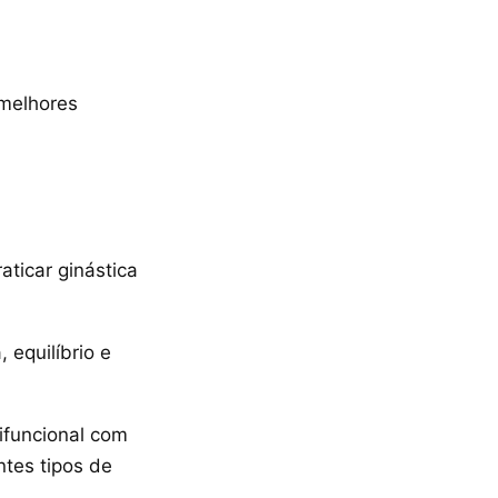
 melhores
ticar ginástica
 equilíbrio e
ifuncional com
ntes tipos de