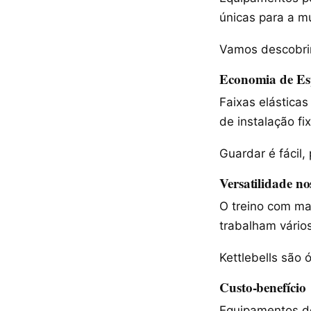
únicas para a 
Vamos descobrir
Economia de Es
Faixas elástica
de instalação f
Guardar é fácil,
Versatilidade no
O treino com mat
trabalham vário
Kettlebells são 
Custo-benefício
Equipamentos d