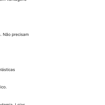
s. Não precisam
elásticas
ico.
demia. Lojas