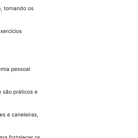
o, tornando os
xercícios
emia pessoal
 são práticos e
es e caneleiras,
ra fortalecer os