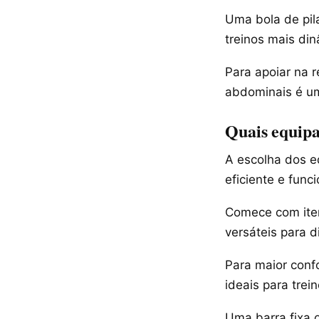
Uma bola de pila
treinos mais di
Para apoiar na r
abdominais é um
Quais equip
A escolha dos e
eficiente e funci
Comece com iten
versáteis para d
Para maior conf
ideais para trei
Uma barra fixa 