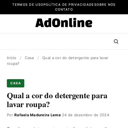
Pular
TERMOS DE USO
POLÍTICA DE PRIVACIDADE
SOBRE NÓS
para
CONTATO
o
conteúdo
Início
/
Casa
/
Qual a cor do detergente para lavar
roupa?
CASA
Qual a cor do detergente para
lavar roupa?
Por
Rafaela Madureira Leme
·
24 de dezembro de 2024