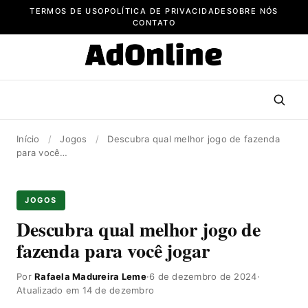
Pular
TERMOS DE USO
POLÍTICA DE PRIVACIDADE
SOBRE NÓS
para
CONTATO
o
conteúdo
Início
/
Jogos
/
Descubra qual melhor jogo de fazenda
para você…
JOGOS
Descubra qual melhor jogo de
fazenda para você jogar
Por
Rafaela Madureira Leme
·
6 de dezembro de 2024
·
Atualizado em 14 de dezembro