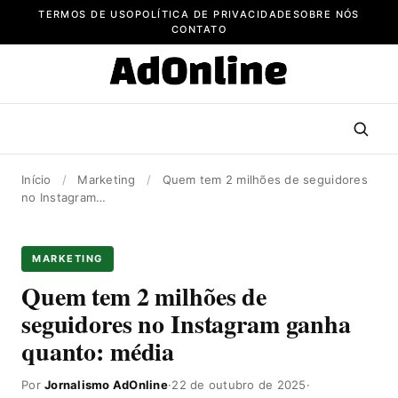
Pular
TERMOS DE USO
POLÍTICA DE PRIVACIDADE
SOBRE NÓS
para
CONTATO
o
conteúdo
Início
/
Marketing
/
Quem tem 2 milhões de seguidores
no Instagram…
MARKETING
Quem tem 2 milhões de
seguidores no Instagram ganha
quanto: média
Por
Jornalismo AdOnline
·
22 de outubro de 2025
·