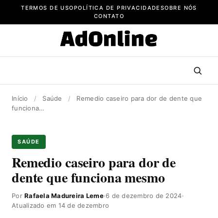
Pular
TERMOS DE USO
POLÍTICA DE PRIVACIDADE
SOBRE NÓS
para
CONTATO
o
conteúdo
Início
/
Saúde
/
Remedio caseiro para dor de dente que
funciona…
SAÚDE
Remedio caseiro para dor de
dente que funciona mesmo
Por
Rafaela Madureira Leme
·
6 de dezembro de 2024
·
Atualizado em 14 de dezembro