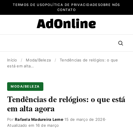
Pular
TERMOS DE USO
POLÍTICA DE PRIVACIDADE
SOBRE NÓS
para
CONTATO
o
conteúdo
Início
/
Moda/Beleza
/
Tendências de relógios: o que
está em alta…
MODA/BELEZA
Tendências de relógios: o que está
em alta agora
Por
Rafaela Madureira Leme
·
15 de março de 2026
·
Atualizado em 16 de março