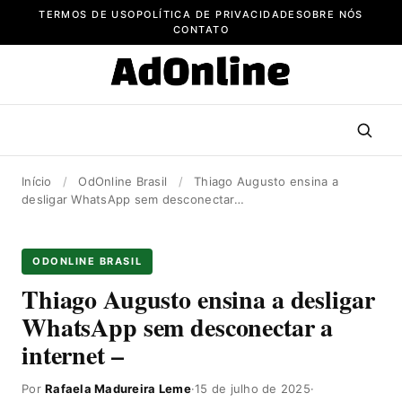
Pular
TERMOS DE USO
POLÍTICA DE PRIVACIDADE
SOBRE NÓS
para
CONTATO
o
conteúdo
Início
/
OdOnline Brasil
/
Thiago Augusto ensina a
desligar WhatsApp sem desconectar…
ODONLINE BRASIL
Thiago Augusto ensina a desligar
WhatsApp sem desconectar a
internet –
Por
Rafaela Madureira Leme
·
15 de julho de 2025
·