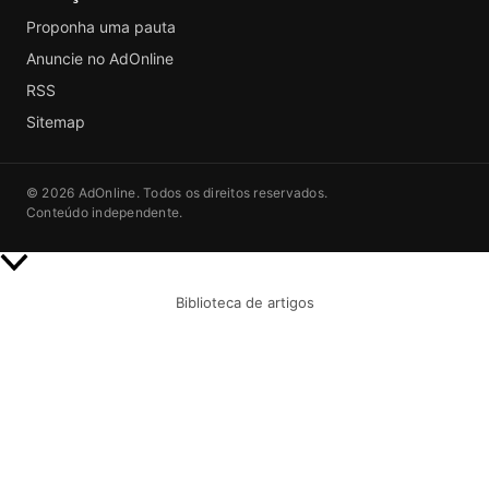
Proponha uma pauta
Anuncie no AdOnline
RSS
Sitemap
© 2026 AdOnline. Todos os direitos reservados.
Conteúdo independente.
Rolar
para
Biblioteca de artigos
cima