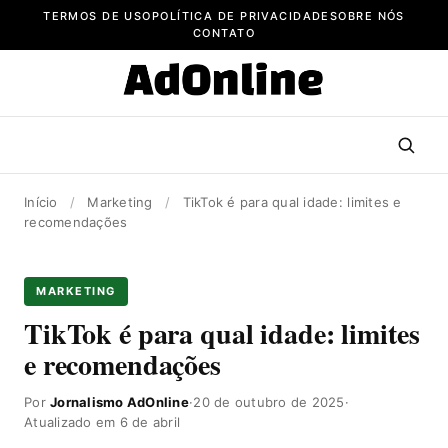
Pular
TERMOS DE USO
POLÍTICA DE PRIVACIDADE
SOBRE NÓS
para
CONTATO
o
conteúdo
Início
/
Marketing
/
TikTok é para qual idade: limites e
recomendações
MARKETING
TikTok é para qual idade: limites
e recomendações
Por
Jornalismo AdOnline
·
20 de outubro de 2025
·
Atualizado em 6 de abril