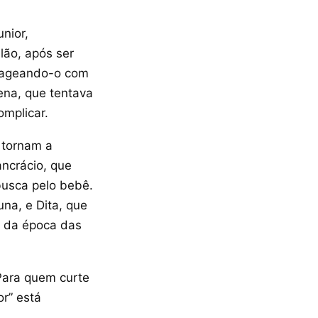
nior,
lão, após ser
ntageando-o com
ena, que tentava
omplicar.
 tornam a
ancrácio, que
busca pelo bebê.
na, e Dita, que
s da época das
Para quem curte
r” está