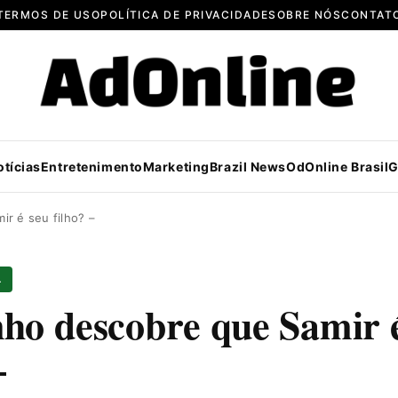
TERMOS DE USO
POLÍTICA DE PRIVACIDADE
SOBRE NÓS
CONTAT
otícias
Entretenimento
Marketing
Brazil News
OdOnline Brasil
G
r é seu filho? –
L
ho descobre que Samir 
–