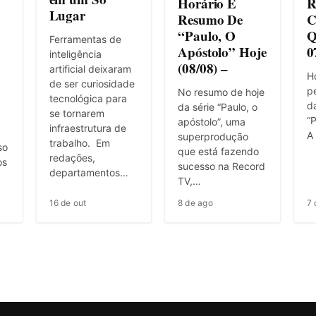
Horário E
R
Lugar
Resumo De
C
“Paulo, O
Q
Ferramentas de
Apóstolo” Hoje
0
inteligência
(08/08) –
artificial deixaram
Ho
de ser curiosidade
pe
No resumo de hoje
tecnológica para
d
da série “Paulo, o
se tornarem
“P
apóstolo”, uma
infraestrutura de
A
superprodução
trabalho. Em
so
que está fazendo
redações,
os
sucesso na Record
departamentos…
TV,…
16 de out
8 de ago
7 