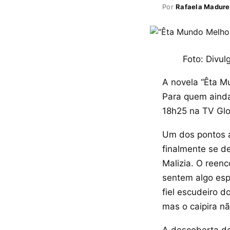
Por
Rafaela Madure
Foto: Divul
A novela “Êta M
Para quem ainda
18h25 na TV Gl
Um dos pontos a
finalmente se d
Malizia. O reen
sentem algo espe
fiel escudeiro 
mas o caipira n