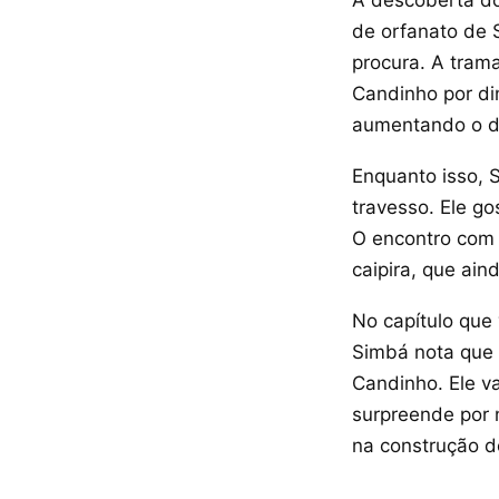
A descoberta do
de orfanato de 
procura. A tram
Candinho por din
aumentando o d
Enquanto isso, 
travesso. Ele g
O encontro com
caipira, que ain
No capítulo que 
Simbá nota que 
Candinho. Ele v
surpreende por 
na construção d