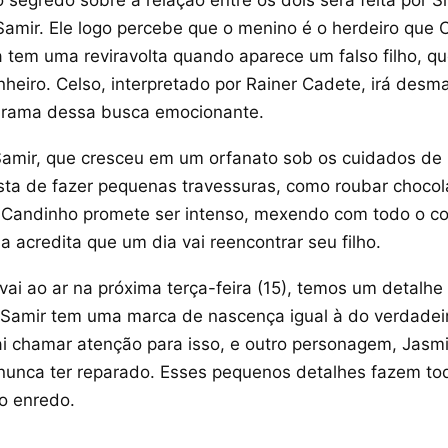
 segredo sobre a relação entre os dois será feita por 
Samir. Ele logo percebe que o menino é o herdeiro que 
a tem uma reviravolta quando aparece um falso filho, q
heiro. Celso, interpretado por Rainer Cadete, irá desm
rama dessa busca emocionante.
Samir, que cresceu em um orfanato sob os cuidados de
osta de fazer pequenas travessuras, como roubar chocol
 Candinho promete ser intenso, mexendo com todo o c
da acredita que um dia vai reencontrar seu filho.
vai ao ar na próxima terça-feira (15), temos um detalhe
Samir tem uma marca de nascença igual à do verdadeir
ai chamar atenção para isso, e outro personagem, Jasm
nunca ter reparado. Esses pequenos detalhes fazem to
o enredo.