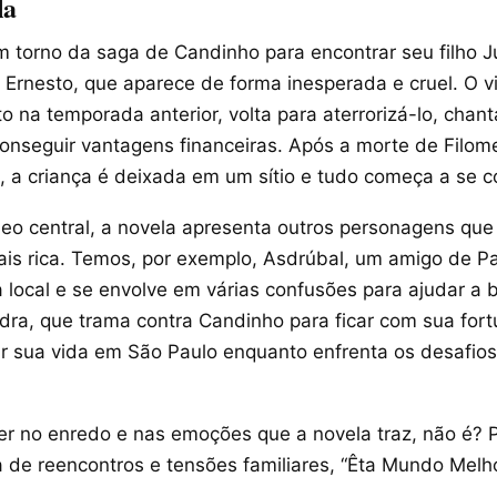
la
em torno da saga de Candinho para encontrar seu filho Ju
Ernesto, que aparece de forma inesperada e cruel. O vi
 na temporada anterior, volta para aterrorizá-lo, cha
onseguir vantagens financeiras. Após a morte de Filom
, a criança é deixada em um sítio e tudo começa a se c
eo central, a novela apresenta outros personagens que
mais rica. Temos, por exemplo, Asdrúbal, um amigo de P
 local e se envolve em várias confusões para ajudar a 
a, que trama contra Candinho para ficar com sua fortu
 sua vida em São Paulo enquanto enfrenta os desafio
er no enredo e nas emoções que a novela traz, não é? 
a de reencontros e tensões familiares, “Êta Mundo Melho