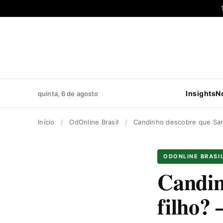
Pular
para
o
conteúdo
Insights
N
quinta, 6 de agosto
Início
/
OdOnline Brasil
/
Candinho descobre que Sami
ODONLINE BRASI
Candin
filho? 