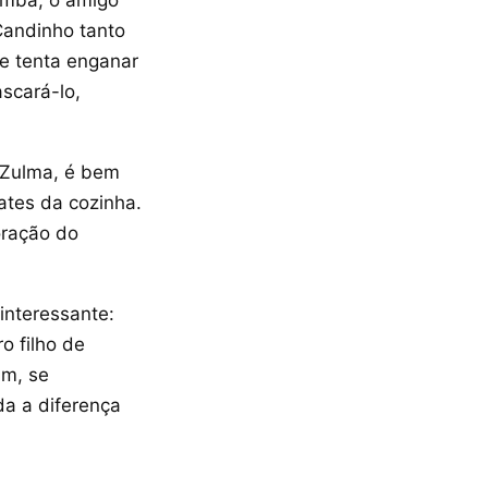
Simbá, o amigo
Candinho tanto
ue tenta enganar
ascará-lo,
 Zulma, é bem
ates da cozinha.
oração do
 interessante:
o filho de
im, se
da a diferença