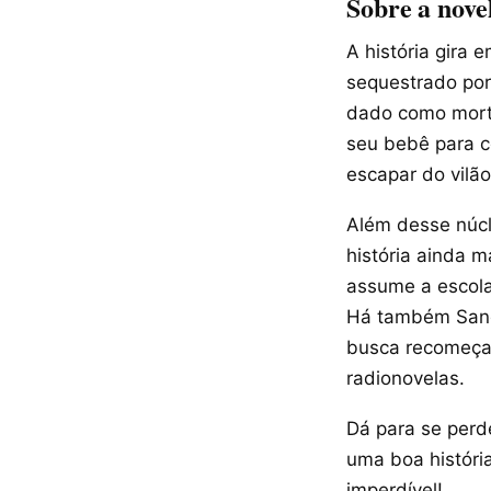
Sobre a nove
A história gira 
sequestrado por 
dado como morto
seu bebê para c
escapar do vilão
Além desse núcl
história ainda 
assume a escola
Há também Sandr
busca recomeçar
radionovelas.
Dá para se perd
uma boa históri
imperdível!