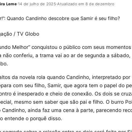
ira Leme
·
14 de julho de 2025
·
Atualizado em 8 de dezembro
gação / TV Globo
undo Melhor” conquistou o público com seus momentos
 não conferiu, a trama vai ao ar de segunda a sábado,
obo.
ltos da novela rola quando Candinho, interpretado por 
epara com seu filho, Samir, que agora tem o papel do p
contro é inesperado e cheio de conexão. Os dois se cru
cial, mesmo sem saber que são pai e filho. O burro Pol
do Candinho, ainda faz uma cena à parte, parecendo rec
ão entende o porquê disso.