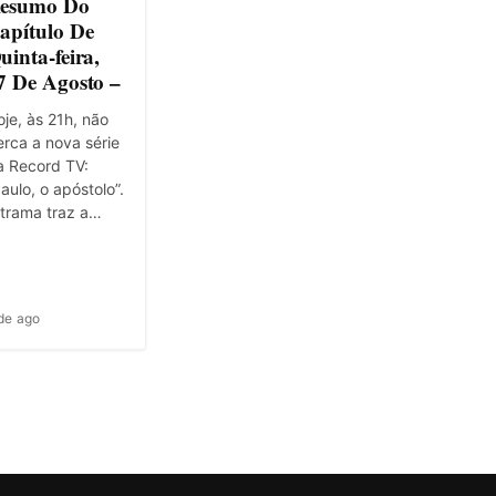
esumo Do
apítulo De
uinta-feira,
7 De Agosto –
je, às 21h, não
rca a nova série
a Record TV:
aulo, o apóstolo”.
 trama traz a…
de ago