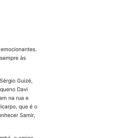
 emocionantes.
 sempre às
Sérgio Guizé,
equeno Davi
zam na rua e
icarpo, que é o
onhecer Samir,