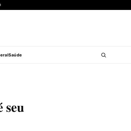
O
eral
Saúde
é seu