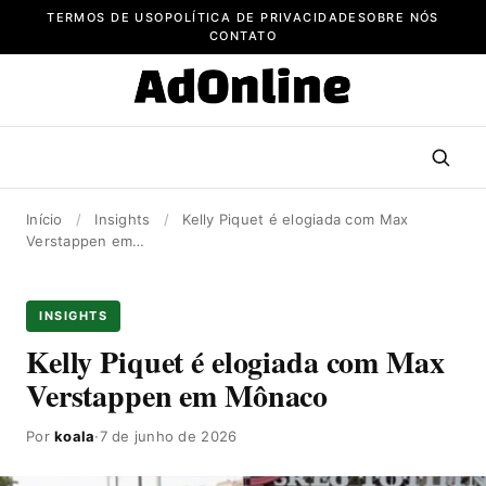
Pular
TERMOS DE USO
POLÍTICA DE PRIVACIDADE
SOBRE NÓS
para
CONTATO
o
conteúdo
Início
/
Insights
/
Kelly Piquet é elogiada com Max
Verstappen em…
INSIGHTS
Kelly Piquet é elogiada com Max
Verstappen em Mônaco
Por
koala
·
7 de junho de 2026