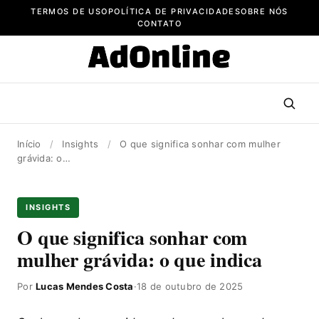
Pular
TERMOS DE USO
POLÍTICA DE PRIVACIDADE
SOBRE NÓS
para
CONTATO
o
conteúdo
Início
/
Insights
/
O que significa sonhar com mulher
grávida: o…
INSIGHTS
O que significa sonhar com
mulher grávida: o que indica
Por
Lucas Mendes Costa
·
18 de outubro de 2025