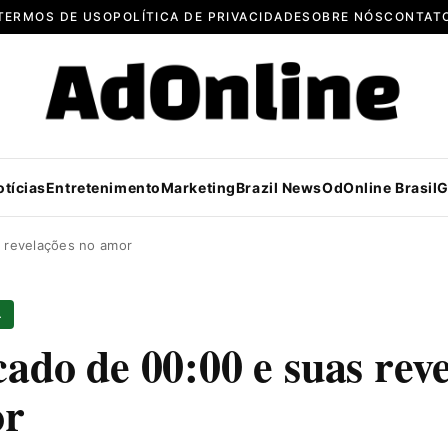
TERMOS DE USO
POLÍTICA DE PRIVACIDADE
SOBRE NÓS
CONTAT
otícias
Entretenimento
Marketing
Brazil News
OdOnline Brasil
G
s revelações no amor
L
cado de 00:00 e suas rev
or