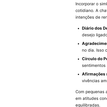
Incorporar o si
cotidiano. A cha
intenções de re
Diário dos D
desejo ligad
Agradecimen
no dia. Isso 
Círculo do P
sentimentos 
Afirmações 
vivências am
Com pequenas aç
em atitudes con
equilibradas.