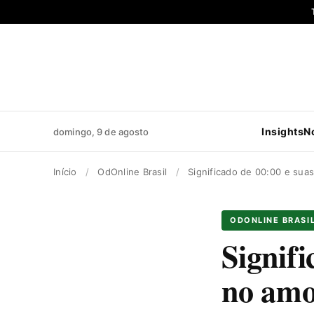
Pular
para
o
conteúdo
Insights
N
domingo, 9 de agosto
Início
/
OdOnline Brasil
/
Significado de 00:00 e sua
ODONLINE BRASI
Signifi
no am