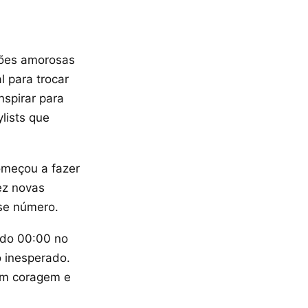
ções amorosas
 para trocar
nspirar para
ylists que
começou a fazer
ez novas
se número.
 do 00:00 no
o inesperado.
com coragem e