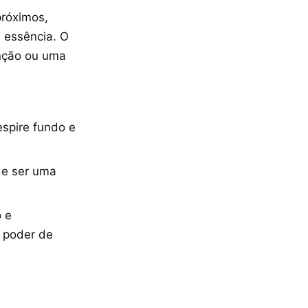
próximos,
 essência. O
nção ou uma
espire fundo e
de ser uma
 e
e poder de