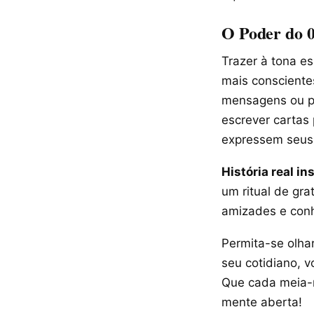
O Poder do 0
Trazer à tona e
mais consciente
mensagens ou pl
escrever cartas 
expressem seus 
História real in
um ritual de gra
amizades e conh
Permita-se olha
seu cotidiano, v
Que cada meia-n
mente aberta!