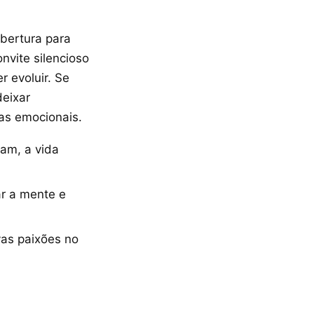
abertura para
nvite silencioso
 evoluir. Se
deixar
as emocionais.
ham, a vida
ar a mente e
as paixões no