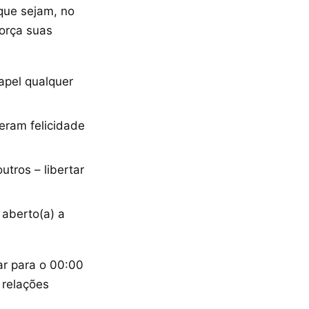
que sejam, no
força suas
apel qualquer
eram felicidade
tros – libertar
aberto(a) a
r para o 00:00
 relações