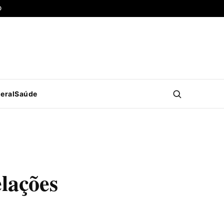
O
eral
Saúde
elações