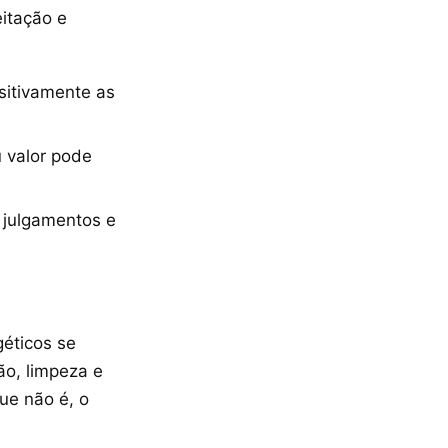
itação e
sitivamente as
 valor pode
s julgamentos e
géticos se
ão, limpeza e
ue não é, o