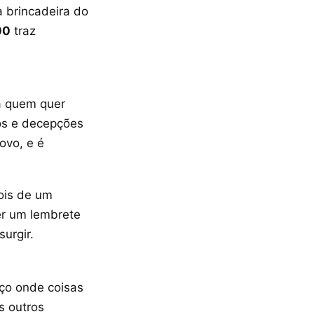
 brincadeira do
00
traz
a quem quer
ros e decepções
ovo, e é
ois de um
er um lembrete
urgir.
aço onde coisas
s outros