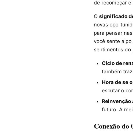
de recomeçar e 
O
significado 
novas oportunid
para pensar nas
você sente algo
sentimentos do 
Ciclo de re
também traz 
Hora de se o
escutar o co
Reinvenção 
futuro. A mei
Conexão do 