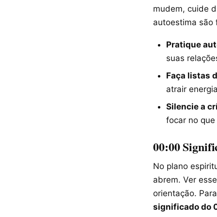
mudem, cuide da
autoestima são 
Pratique au
suas relaçõe
Faça listas 
atrair energi
Silencie a cr
focar no que
00:00 Signifi
No plano espirit
abrem. Ver esse
orientação. Para
significado do