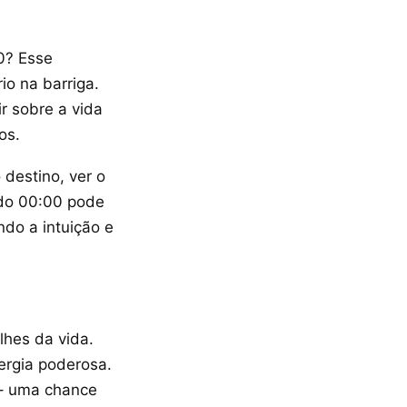
0? Esse
io na barriga.
ir sobre a vida
os.
destino, ver o
 do 00:00 pode
ndo a intuição e
lhes da vida.
ergia poderosa.
 – uma chance