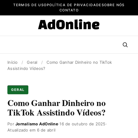
Pular
TERMOS DE USO
POLÍTICA DE PRIVACIDADE
SOBRE NÓS
para
CONTATO
o
conteúdo
Início
/
Geral
/
Como Ganhar Dinheiro no TikTok
Assistindo Vídeos?
GERAL
Como Ganhar Dinheiro no
TikTok Assistindo Vídeos?
Por
Jornalismo AdOnline
·
16 de outubro de 2025
·
Atualizado em 6 de abril