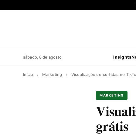
Pular
para
o
conteúdo
Insights
N
sábado, 8 de agosto
Início
/
Marketing
/
Visualizações e curtidas no TikTo
MARKETING
Visual
grátis