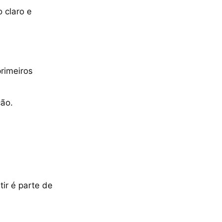
 claro e
rimeiros
ão.
ir é parte de