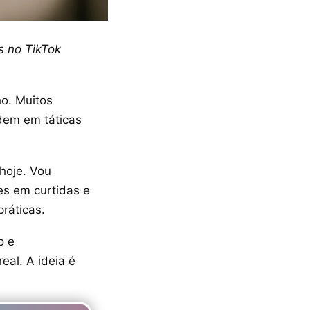
s no TikTok
ho. Muitos
rdem em táticas
 hoje. Vou
es em curtidas e
ráticas.
o e
al. A ideia é