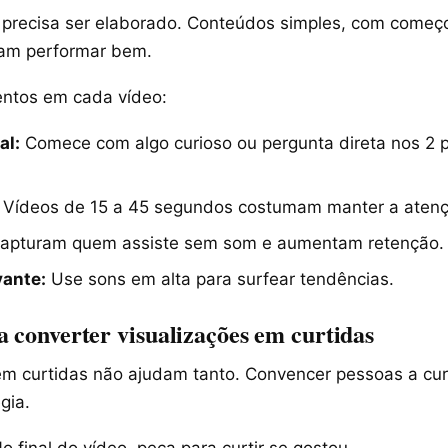
precisa ser elaborado. Conteúdos simples, com começo
am performar bem.
ntos em cada vídeo:
al:
Comece com algo curioso ou pergunta direta nos 2 p
Vídeos de 15 a 45 segundos costumam manter a atenç
apturam quem assiste sem som e aumentam retenção.
vante:
Use sons em alta para surfear tendências.
a converter visualizações em curtidas
em curtidas não ajudam tanto. Convencer pessoas a curt
gia.
o final do vídeo, peça para curtir se gostou.