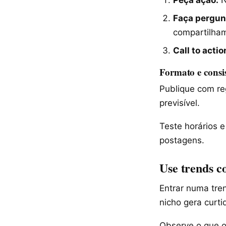
Faça pergun
compartilha
Call to actio
Formato e consi
Publique com re
previsível.
Teste horários e
postagens.
Use trends c
Entrar numa tre
nicho gera curti
Observe o que o