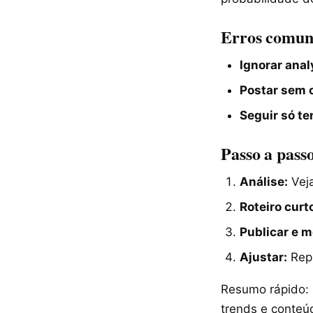
Erros comuns
Ignorar anal
Postar sem o
Seguir só te
Passo a pass
Análise:
Veja
Roteiro curt
Publicar e m
Ajustar:
Repi
Resumo rápido: 
trends e conteú