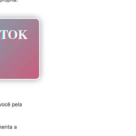
KTOK
 você pela
menta a