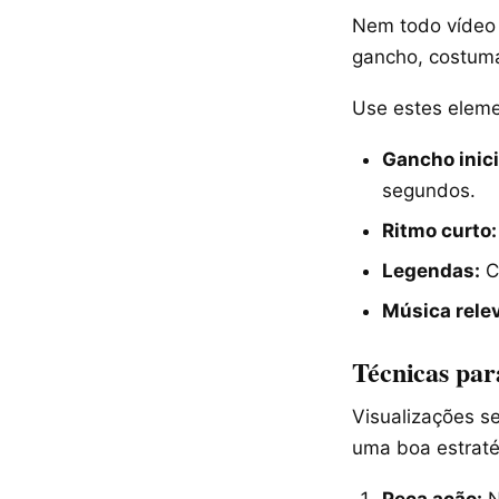
Nem todo vídeo 
gancho, costum
Use estes eleme
Gancho inici
segundos.
Ritmo curto:
Legendas:
C
Música rele
Técnicas par
Visualizações s
uma boa estraté
Peça ação:
N