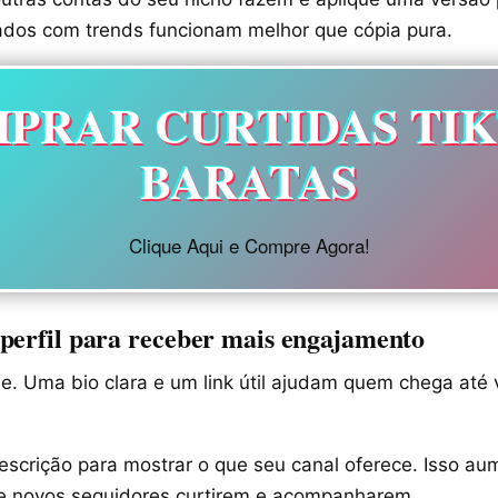
rados com trends funcionam melhor que cópia pura.
PRAR CURTIDAS TI
BARATAS
Clique Aqui e Compre Agora!
perfil para receber mais engajamento
rine. Uma bio clara e um link útil ajudam quem chega até
descrição para mostrar o que seu canal oferece. Isso au
e novos seguidores curtirem e acompanharem.