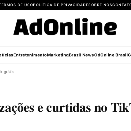
TERMOS DE USO
POLÍTICA DE PRIVACIDADE
SOBRE NÓS
CONTAT
otícias
Entretenimento
Marketing
Brazil News
OdOnline Brasil
G
k grátis
izações e curtidas no Ti