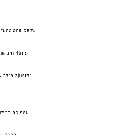
” funciona bem.
ha um ritmo
 para ajustar
trend ao seu
própria.