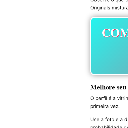
Originals mistu
COM
Melhore seu 
O perfil é a vit
primeira vez.
Use a foto e a 
probabilidade d